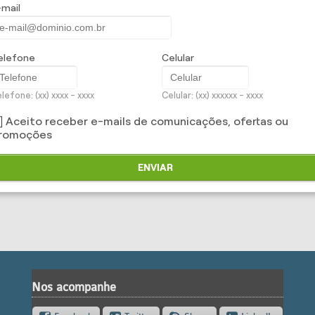
-mail
importações
elefone
Celular
as, como você! Obtenha já uma cotação com nossa equipe.
lefone: (xx) xxxx - xxxx
Celular: (xx) xxxxxx - xxxx
Aceito receber e-mails de comunicações, ofertas ou
romoções
ENVIAR
Nos acompanhe