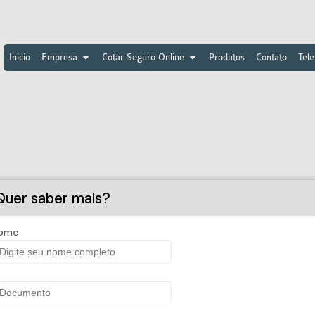
Início
Empresa
Cotar Seguro Online
Produtos
Contato
Tele
porte Internacional
Quer saber mais?
ome
tação sejam elas realizadas por via aérea, aquaviária ou terrestre.
s).
 concedemos ao segurado a possibilidade de pagamento do custo d