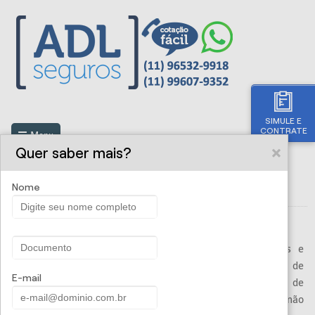
SIMULE E
CONTRATE
Menu
Quer saber mais?
Nome
Principais Coberturas do Seguro
Alagamento
Esta cobre danos materiais provenientes de: Enchentes e
qualquer outra entrada de água nos edifícios provenientes de
E-mail
aguaceiro ou tromba d’água; Água proveniente de ruptura de
encanamentos, canalizações, adutora e reservatórios não