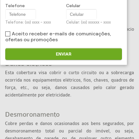
pertencentes ao edifício ou imóvel segurado.
Telefone
Celular
Anúncios Luminosos
Telefone: (xx) xxxx - xxxx
Celular: (xx) xxxxxx - xxxx
Cobre as Perdas e Danos Materiais causados ao anúncio
Aceito receber e-mails de comunicações,
Luminoso por qualquer causa externa, acidental.
ofertas ou promoções
( Exceto Incêndio , Raio e Explosão ).
ENVIAR
Danos elétricos
Esta cobertura visa cobrir o curto circuito ou a sobrecarga
ocorrida nos equipamentos elétricos, fios, chaves, quadros de
força, etc., ou seja, danos causados pelo calor gerado
acidentalmente por eletricidade.
Desmoronamento
Cobre perdas e danos ocasionados aos bens segurados, por
desmoronamento total ou parcial do imóvel, ou seja,
desabamento de parede ou de qualquer outro elemento