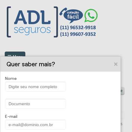
Menu
Quer saber mais?
Nome
ADL Seguros -
Proposta Online
Seguro Auto Mulher
E-mail
Um seguro repleto de benefícios para que você fique apenas
com o lado bom de ter um carro.