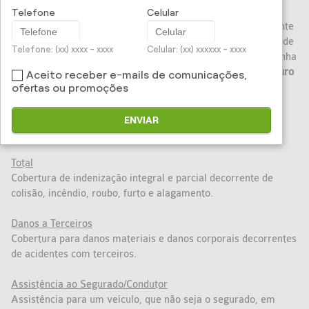
Telefone
Celular
Você trabalha e cuida da casa, dos filhos e do marido. A gente
sabe que o seu dia a dia é muito corrido e que você precisa de
Telefone: (xx) xxxx - xxxx
Celular: (xx) xxxxxx - xxxx
mecanismos para facilitar a sua vida. Para que você não tenha
que se preocupar com o seu veículo, desenvolvemos o
Seguro
Aceito receber e-mails de comunicações,
Auto Mulher
: um seguro que além de proteger o seu
ofertas ou promoções
automóvel e também cuida de você.
ENVIAR
CONHEÇA AS COBERTURAS:
Total
Cobertura de indenização integral e parcial decorrente de
colisão, incêndio, roubo, furto e alagamento.
Danos a Terceiros
Cobertura para danos materiais e danos corporais decorrentes
de acidentes com terceiros.
Assistência ao Segurado/Condutor
Assistência para um veículo, que não seja o segurado, em