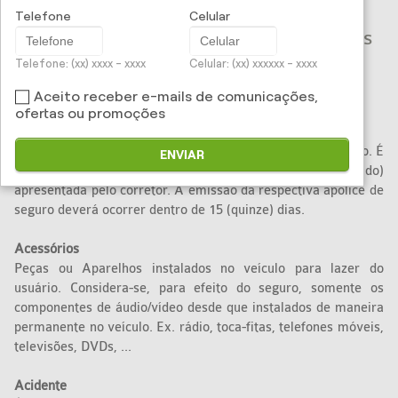
Segurador. O usuário deve observar as
Telefone
Celular
definições estabelecidas pelos atos legais
Telefone: (xx) xxxx - xxxx
Celular: (xx) xxxxxx - xxxx
e normativos vigentes.
Fonte: Fenaseg
Aceito receber e-mails de comunicações,
ofertas ou promoções
Aceitação
Ato pelo qual o segurador aceita o risco que lhe foi proposto. É
ENVIAR
a aprovação pela seguradora da proposta (do segurado)
apresentada pelo corretor. A emissão da respectiva apólice de
seguro deverá ocorrer dentro de 15 (quinze) dias.
Acessórios
Peças ou Aparelhos instalados no veículo para lazer do
usuário. Considera-se, para efeito do seguro, somente os
componentes de áudio/vídeo desde que instalados de maneira
permanente no veículo. Ex. rádio, toca-fitas, telefones móveis,
televisões, DVDs, ...
Acidente